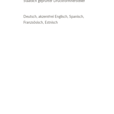
Staatlich geprüfter Druckformhersteller
Deutsch, akzentfrei Englisch, Spanisch,
Franzsösisch, Estnisch
Unser Blog
Unser Blog rund um eine
erfolgreiche
Unternehmensführung