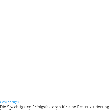
Der Umgang mit Minderleistern ist ein
kontroverses Thema, in das auch rechtliche
Aspekte mit hineinspielen können.
Minderleister leisten nicht nur selbst weniger,
sondern mindern auf Dauer auch das
durchschnittliche Leistungsniveau des
gesamten Teams. Problematisch...
‹
Vorheriger
Die 5 wichtigsten Erfolgsfaktoren für eine Restrukturierung